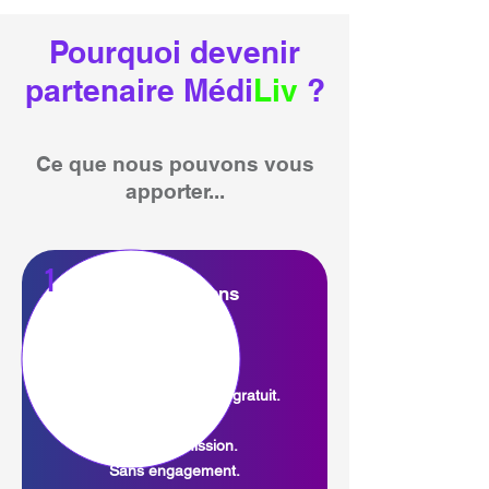
Pourquoi devenir
partenaire Médi
Liv
?
Ce que nous pouvons vous
apporter...
1
Gratuit et sans
engagement
MédiLiv est un service gratuit.
Sans commission.
Sans engagement.