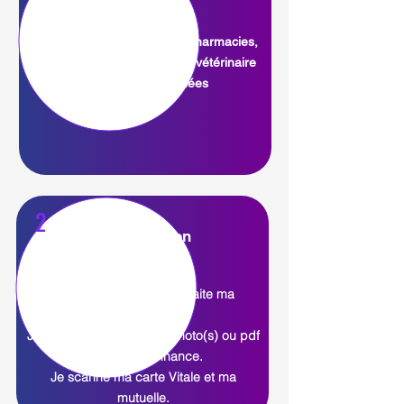
Je fais mon choix parmi les pharmacies,
parapharmacies ou cliniques vétérinaire
partenaires proposées
2
J'ajoute mon
ordonnance
Afin que la pharmacie traite ma
demande,
Je télécharge une (des) photo(s) ou pdf
de mon ordonnance.
Je scanne ma carte Vitale et ma
mutuelle.