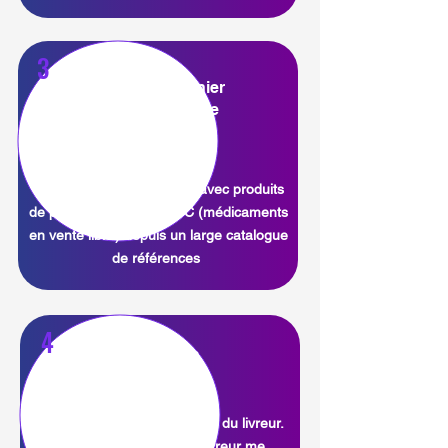
3
J'ajoute au panier
mes produits de
parapharmacie
Je finalise ma commande avec produits
de parapharmacie et OTC (médicaments
en vente libre) depuis un large catalogue
de références
4
Je me fais
livrer
Je suis en temps réel le trajet du livreur.
J'ai l'esprit tranquille, le livreur me